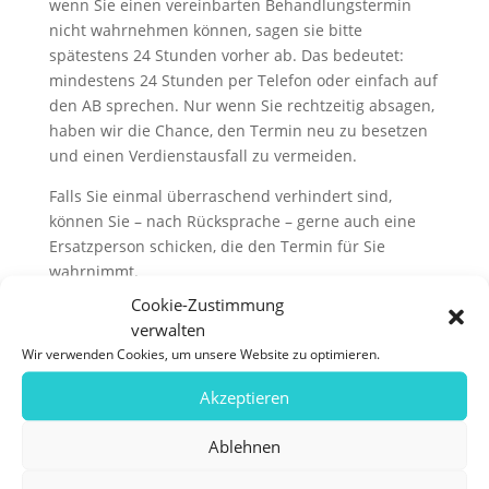
wenn Sie einen vereinbarten Behandlungstermin
nicht wahrnehmen können, sagen sie bitte
spätestens 24 Stunden vorher ab. Das bedeutet:
mindestens 24 Stunden per Telefon oder einfach auf
den AB sprechen. Nur wenn Sie rechtzeitig absagen,
haben wir die Chance, den Termin neu zu besetzen
und einen Verdienstausfall zu vermeiden.
Falls Sie einmal überraschend verhindert sind,
können Sie – nach Rücksprache – gerne auch eine
Ersatzperson schicken, die den Termin für Sie
wahrnimmt.
Cookie-Zustimmung
Ansonsten gilt das Folgende als vereinbart: nicht
verwalten
abgesagte Termine berechnen wir mit einer
Wir verwenden Cookies, um unsere Website zu optimieren.
Ausfallgebühr in Höhe der gebuchten
Dienstleistung. Dies geschieht gemäß § 615 des BGB,
Akzeptieren
der „die Vergütung bei Annahmeverzug und bei
Betriebsrisiko“ regelt und diesen
Ablehnen
Vergütungsanspruch für alle Gewerbetreibenden mit
Termingeschäft bestätigt.