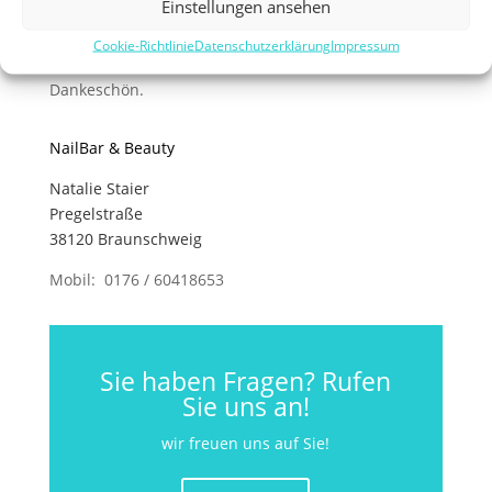
Einstellungen ansehen
Bitte denken Sie also immer daran, Ihr Termin
Cookie-Richtlinie
Datenschutzerklärung
Impressum
rechtzeitig abzusagen!
Dankeschön.
NailBar & Beauty
Natalie Staier
Pregelstraße
38120 Braunschweig
Mobil: 0176 / 60418653
Sie haben Fragen? Rufen
Sie uns an!
wir freuen uns auf Sie!